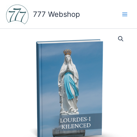
Skip
to
777 Webshop
content