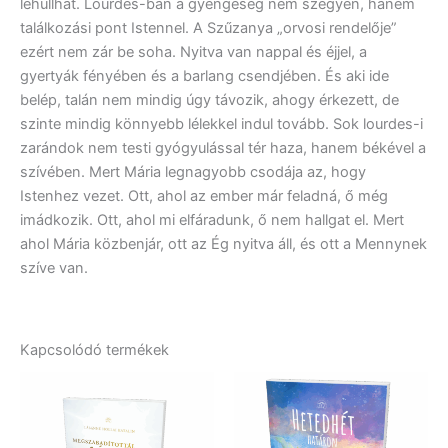
lehullhat. Lourdes-ban a gyengeség nem szégyen, hanem
találkozási pont Istennel. A Szűzanya „orvosi rendelője”
ezért nem zár be soha. Nyitva van nappal és éjjel, a
gyertyák fényében és a barlang csendjében. És aki ide
belép, talán nem mindig úgy távozik, ahogy érkezett, de
szinte mindig könnyebb lélekkel indul tovább. Sok lourdes-i
zarándok nem testi gyógyulással tér haza, hanem békével a
szívében. Mert Mária legnagyobb csodája az, hogy
Istenhez vezet. Ott, ahol az ember már feladná, ő még
imádkozik. Ott, ahol mi elfáradunk, ő nem hallgat el. Mert
ahol Mária közbenjár, ott az Ég nyitva áll, és ott a Mennynek
szíve van.
Kapcsolódó termékek