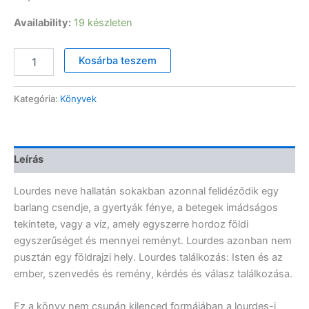
Availability:
19 készleten
Lourdes-
Kosárba teszem
i
kilenced
–
Kategória:
Könyvek
Dr.
Perger
Gyula
(Ecclesia)
Leírás
ÚJ
KIADÁS
Lourdes neve hallatán sokakban azonnal felidéződik egy
mennyiség
barlang csendje, a gyertyák fénye, a betegek imádságos
tekintete, vagy a víz, amely egyszerre hordoz földi
egyszerűséget és mennyei reményt. Lourdes azonban nem
pusztán egy földrajzi hely. Lourdes találkozás: Isten és az
ember, szenvedés és remény, kérdés és válasz találkozása.
Ez a könyv nem csupán kilenced formájában a lourdes-i