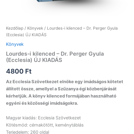
Kezdőlap
/
Könyvek
/ Lourdes-i kilenced – Dr. Perger Gyula
(Ecclesia) ÚJ KIADÁS
Könyvek
Lourdes-i kilenced – Dr. Perger Gyula
(Ecclesia) ÚJ KIADÁS
4800
Ft
Az Ecclesia Szövetkezet elnöke egy imádságos kötetet
állított össze, amellyel a Szűzanya égi közbenjárását
kérhetjük. A könyv kilenced formájában használható
egyéni és közösségi imádságokra.
Magyar kiadás: Ecclesia Szövetkezet
Kötésmód: cérnakötött, keménytáblás
Terjedelem: 260 oldal