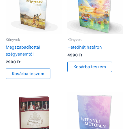
Könyvek
Könyvek
Megszabadítottál
Hetedhét határon
szégyenemtől
4990
Ft
2990
Ft
Kosárba teszem
Kosárba teszem