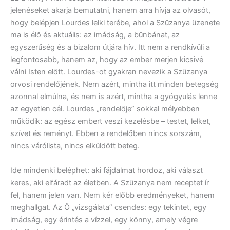
jelenéseket akarja bemutatni, hanem arra hívja az olvasót,
hogy belépjen Lourdes lelki terébe, ahol a Szűzanya üzenete
ma is élő és aktuális: az imádság, a bűnbánat, az
egyszerűség és a bizalom útjára hív. Itt nem a rendkívüli a
legfontosabb, hanem az, hogy az ember merjen kicsivé
válni Isten előtt. Lourdes-ot gyakran nevezik a Szűzanya
orvosi rendelőjének. Nem azért, mintha itt minden betegség
azonnal elmúlna, és nem is azért, mintha a gyógyulás lenne
az egyetlen cél. Lourdes „rendelője” sokkal mélyebben
működik: az egész embert veszi kezelésbe – testet, lelket,
szívet és reményt. Ebben a rendelőben nincs sorszám,
nincs várólista, nincs elküldött beteg.
Ide mindenki beléphet: aki fájdalmat hordoz, aki választ
keres, aki elfáradt az életben. A Szűzanya nem receptet ír
fel, hanem jelen van. Nem kér előbb eredményeket, hanem
meghallgat. Az Ő „vizsgálata” csendes: egy tekintet, egy
imádság, egy érintés a vízzel, egy könny, amely végre