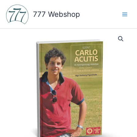
Skip
to
777 Webshop
content