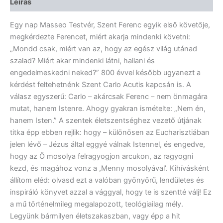
Leírás
Egy nap Masseo Testvér, Szent Ferenc egyik első követője,
megkérdezte Ferencet, miért akarja mindenki követni:
„Mondd csak, miért van az, hogy az egész világ utánad
szalad? Miért akar mindenki látni, hallani és
engedelmeskedni neked?” 800 évvel később ugyanezt a
kérdést feltehetnénk Szent Carlo Acutis kapcsán is. A
válasz egyszerű: Carlo – akárcsak Ferenc – nem önmagára
mutat, hanem Istenre. Ahogy gyakran ismételte: „Nem én,
hanem Isten.” A szentek életszentséghez vezető útjának
titka épp ebben rejlik: hogy – különösen az Eucharisztiában
jelen lévő – Jézus által eggyé válnak Istennel, és engedve,
hogy az Ő mosolya felragyogjon arcukon, az ragyogni
kezd, és magához vonz a ,Menny mosolyával’. Kihívásként
állítom eléd: olvasd ezt a valóban gyönyörű, lendületes és
inspiráló könyvet azzal a vággyal, hogy te is szentté válj! Ez
a mű történelmileg megalapozott, teológiailag mély.
Legyünk bármilyen életszakaszban, vagy épp a hit