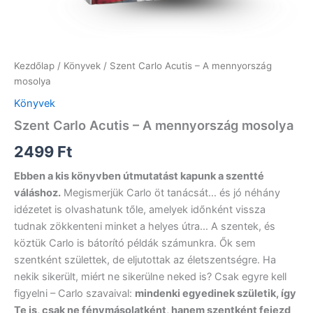
Kezdőlap
/
Könyvek
/ Szent Carlo Acutis – A mennyország
mosolya
Könyvek
Szent Carlo Acutis – A mennyország mosolya
2499
Ft
Ebben a kis könyvben útmutatást kapunk a szentté
váláshoz.
Megismerjük Carlo öt tanácsát… és jó néhány
idézetet is olvashatunk tőle, amelyek időnként vissza
tudnak zökkenteni minket a helyes útra… A szentek, és
köztük Carlo is bátorító példák számunkra. Ők sem
szentként születtek, de eljutottak az életszentségre. Ha
nekik sikerült, miért ne sikerülne neked is? Csak egyre kell
figyelni – Carlo szavaival:
mindenki egyedinek születik, így
Te is, csak ne fénymásolatként, hanem szentként fejezd