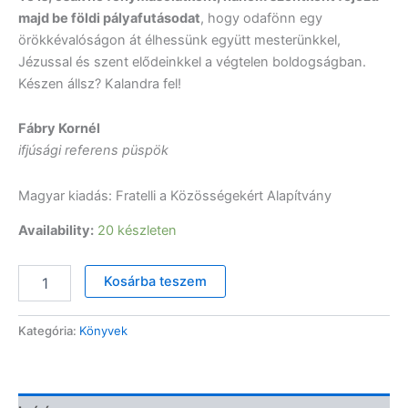
majd be földi pályafutásodat
, hogy odafönn egy
örökkévalóságon át élhessünk együtt mesterünkkel,
Jézussal és szent elődeinkkel a végtelen boldogságban.
Készen állsz? Kalandra fel!
Fábry Kornél
ifjúsági referens püspök
Magyar kiadás: Fratelli a Közösségekért Alapítvány
Availability:
20 készleten
Szent
Kosárba teszem
Carlo
Acutis
-
Kategória:
Könyvek
A
mennyország
mosolya
mennyiség