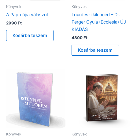
Könyvek
Könyvek
A Papp újra válaszol
Lourdes-i kilenced – Dr.
Perger Gyula (Ecclesia) ÚJ
2990
Ft
KIADÁS
Kosárba teszem
4800
Ft
Kosárba teszem
Könyvek
Könyvek