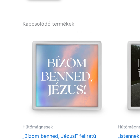
Kapcsolódó termékek
Hűtőmágnesek
Hűtőmágn
„Bízom benned, Jézus!” feliratú
„Istennek