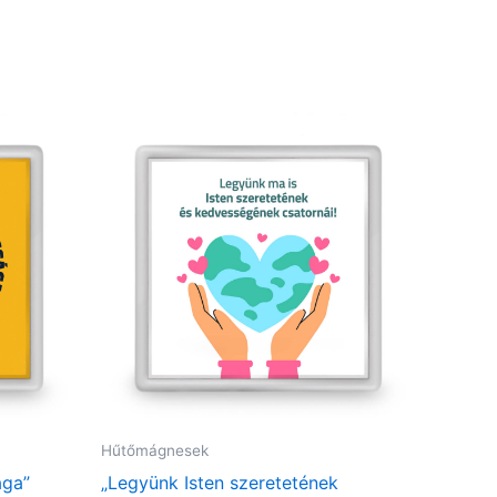
Hűtőmágnesek
ága”
„Legyünk Isten szeretetének