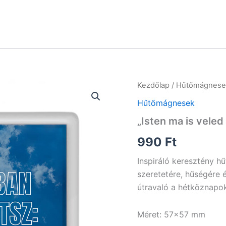
Kezdőlap
/
Hűtőmágnese
Hűtőmágnesek
„Isten ma is veled
990
Ft
Inspiráló keresztény h
szeretetére, hűségére é
útravaló a hétköznapok
Méret: 57×57 mm