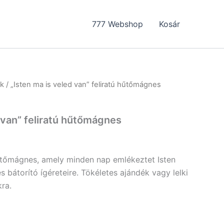
777 Webshop
Kosár
k
/ „Isten ma is veled van” feliratú hűtőmágnes
 van” feliratú hűtőmágnes
űtőmágnes, amely minden nap emlékeztet Isten
s bátorító ígéreteire. Tökéletes ajándék vagy lelki
ra.