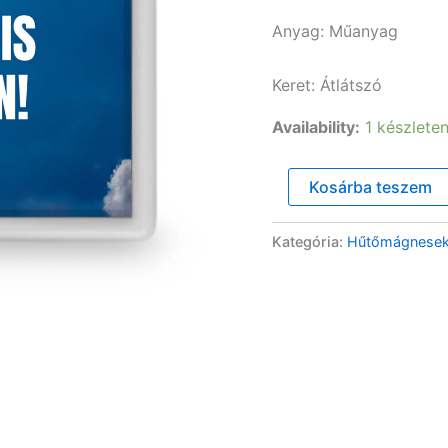
Anyag: Műanyag
Keret: Átlátszó
Availability:
1 készlete
"Isten
Kosárba teszem
ma
is
veled
Kategória:
Hűtőmágnese
van"
feliratú
hűtőmágnes
mennyiség