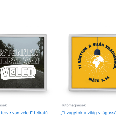
esek
Hűtőmágnesek
 terve van veled” feliratú
„Ti vagytok a világ világoss