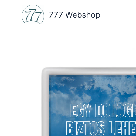
Skip
to
777 Webshop
content