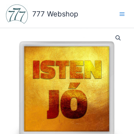
Skip
to
777 Webshop
content