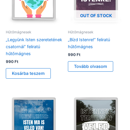
OUT OF STOCK
Hűtőmágnesek
Hűtőmágnesek
„Legyünk Isten szeretetének
„Bízd Istenre!” feliratú
csatornái” feliratú
hűtőmágnes
hűtőmágnes
990
Ft
990
Ft
Tovább olvasom
Kosárba teszem