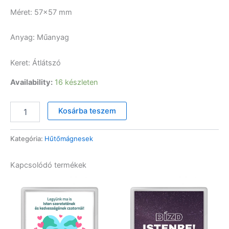
Méret: 57×57 mm
Anyag: Műanyag
Keret: Átlátszó
Availability:
16 készleten
"Isten
Kosárba teszem
jó"
feliratú
hűtőmágnes
Kategória:
Hűtőmágnesek
mennyiség
Kapcsolódó termékek