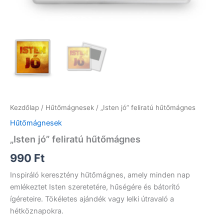
Kezdőlap
/
Hűtőmágnesek
/ „Isten jó” feliratú hűtőmágnes
Hűtőmágnesek
„Isten jó” feliratú hűtőmágnes
990
Ft
Inspiráló keresztény hűtőmágnes, amely minden nap
emlékeztet Isten szeretetére, hűségére és bátorító
ígéreteire. Tökéletes ajándék vagy lelki útravaló a
hétköznapokra.