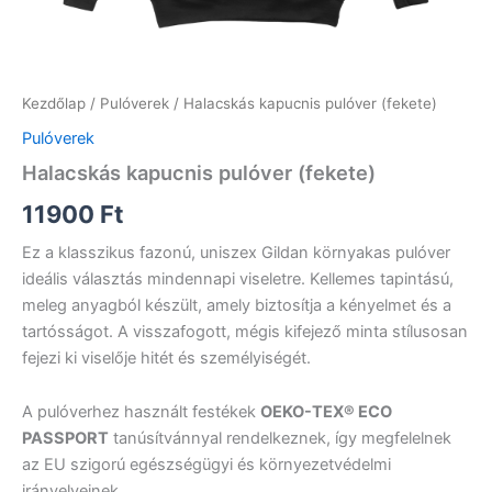
Kezdőlap
/
Pulóverek
/ Halacskás kapucnis pulóver (fekete)
Pulóverek
Halacskás kapucnis pulóver (fekete)
11900
Ft
Ez a klasszikus fazonú, uniszex Gildan környakas pulóver
ideális választás mindennapi viseletre. Kellemes tapintású,
meleg anyagból készült, amely biztosítja a kényelmet és a
tartósságot. A visszafogott, mégis kifejező minta stílusosan
fejezi ki viselője hitét és személyiségét.
A pulóverhez használt festékek
OEKO-TEX® ECO
PASSPORT
tanúsítvánnyal rendelkeznek, így megfelelnek
az EU szigorú egészségügyi és környezetvédelmi
irányelveinek.