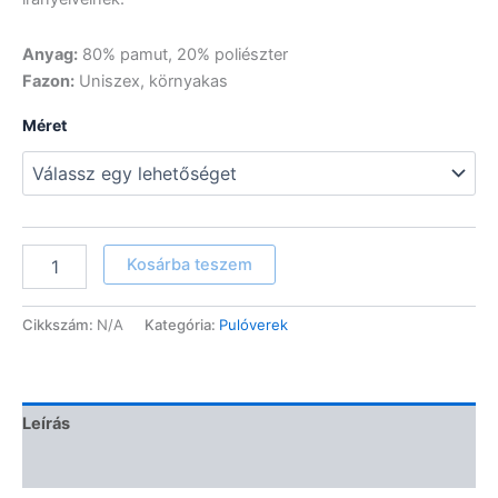
Anyag:
80% pamut, 20% poliészter
Fazon:
Uniszex, környakas
Méret
Halacskás
Kosárba teszem
kapucnis
pulóver
(fekete)
Cikkszám:
N/A
Kategória:
Pulóverek
mennyiség
Leírás
További információk