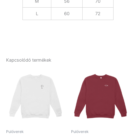
M
56
70
L
60
72
Kapcsolódó termékek
Pulóverek
Pulóverek