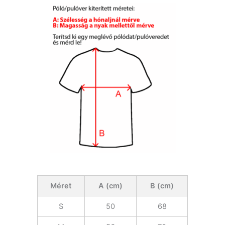
Méret
A (cm)
B (cm)
S
50
68