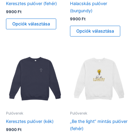
Keresztes pulóver (fehér)
Halacskás pulóver
(burgundy)
9900
Ft
9900
Ft
Ennek
Opciók választása
a
Ennek
Opciók választása
terméknek
a
több
termé
variációja
több
van.
variáci
A
van.
változatok
A
a
változ
termékoldalon
a
választhatók
termék
ki
válasz
ki
Pulóverek
Pulóverek
Keresztes pulóver (kék)
„Be the light” mintás pulóver
(fehér)
9900
Ft