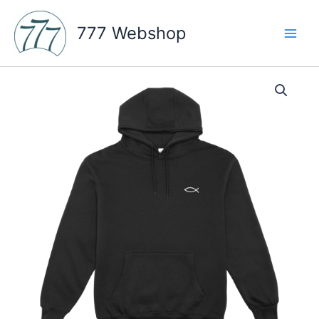
Skip
to
777 Webshop
content