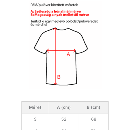
Méret
A (cm)
B (cm)
S
52
68