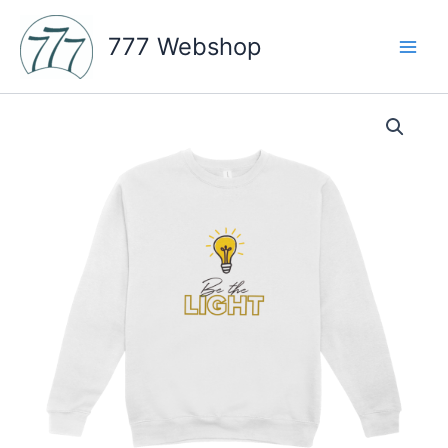
Skip
to
777 Webshop
content