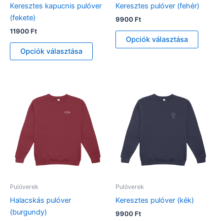
Keresztes kapucnis pulóver
Keresztes pulóver (fehér)
(fekete)
9900
Ft
11900
Ft
Ennek
Opciók választása
Ennek
a
Opciók választása
a
termé
terméknek
több
több
variáci
variációja
van.
van.
A
A
változ
változatok
a
a
termék
termékoldalon
válasz
választhatók
ki
ki
Pulóverek
Pulóverek
Halacskás pulóver
Keresztes pulóver (kék)
(burgundy)
9900
Ft