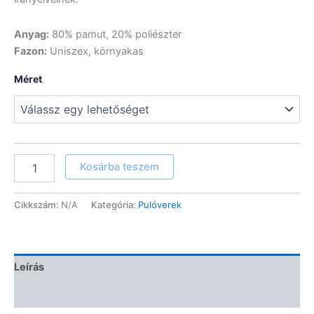
Anyag:
80% pamut, 20% poliészter
Fazon:
Uniszex, környakas
Méret
"Be
Kosárba teszem
the
light"
mintás
Cikkszám:
N/A
Kategória:
Pulóverek
pulóver
(fehér)
mennyiség
Leírás
További információk