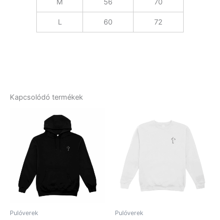
M
56
70
L
60
72
Kapcsolódó termékek
Pulóverek
Pulóverek