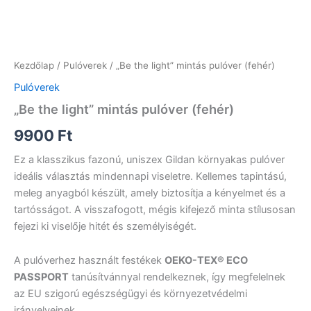
Kezdőlap
/
Pulóverek
/ „Be the light” mintás pulóver (fehér)
Pulóverek
„Be the light” mintás pulóver (fehér)
9900
Ft
Ez a klasszikus fazonú, uniszex Gildan környakas pulóver
ideális választás mindennapi viseletre. Kellemes tapintású,
meleg anyagból készült, amely biztosítja a kényelmet és a
tartósságot. A visszafogott, mégis kifejező minta stílusosan
fejezi ki viselője hitét és személyiségét.
A pulóverhez használt festékek
OEKO-TEX® ECO
PASSPORT
tanúsítvánnyal rendelkeznek, így megfelelnek
az EU szigorú egészségügyi és környezetvédelmi
irányelveinek.