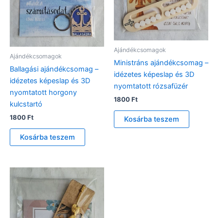
Ajándékcsomagok
Ajándékcsomagok
Ministráns ajándékcsomag –
Ballagási ajándékcsomag –
idézetes képeslap és 3D
idézetes képeslap és 3D
nyomtatott rózsafüzér
nyomtatott horgony
1800
Ft
kulcstartó
1800
Ft
Kosárba teszem
Kosárba teszem