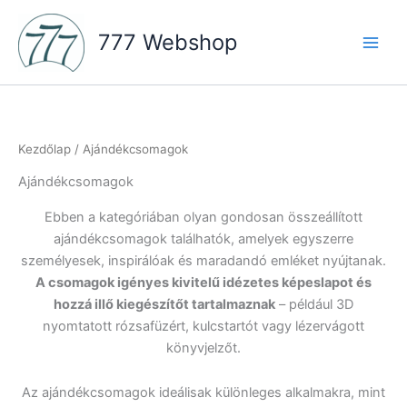
Skip
to
777 Webshop
content
Kezdőlap
/ Ajándékcsomagok
Ajándékcsomagok
Ebben a kategóriában olyan gondosan összeállított
ajándékcsomagok találhatók, amelyek egyszerre
személyesek, inspirálóak és maradandó emléket nyújtanak.
A csomagok igényes kivitelű idézetes képeslapot és
hozzá illő kiegészítőt tartalmaznak
– például 3D
nyomtatott rózsafüzért, kulcstartót vagy lézervágott
könyvjelzőt.
Az ajándékcsomagok ideálisak különleges alkalmakra, mint