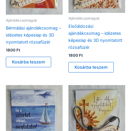
Ajándékcsomagok
Ajándékcsomagok
Elsőáldozási
Bérmálási ajándékcsomag –
ajándékcsomag – idézetes
idézetes képeslap és 3D
képeslap és 3D nyomtatott
nyomtatott rózsafüzér
rózsafüzér
1800
Ft
1800
Ft
Kosárba teszem
Kosárba teszem