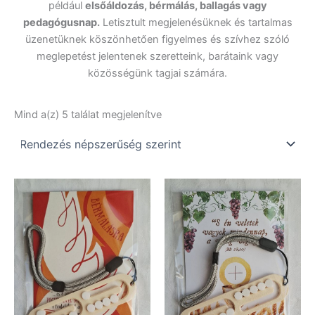
például
elsőáldozás, bérmálás, ballagás vagy
pedagógusnap.
Letisztult megjelenésüknek és tartalmas
üzenetüknek köszönhetően figyelmes és szívhez szóló
meglepetést jelentenek szeretteink, barátaink vagy
közösségünk tagjai számára.
Sorted
Mind a(z) 5 találat megjelenítve
by
popularity