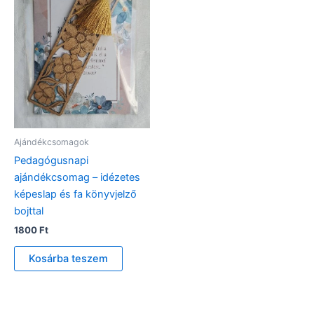
Ajándékcsomagok
Pedagógusnapi
ajándékcsomag – idézetes
képeslap és fa könyvjelző
bojttal
1800
Ft
Kosárba teszem