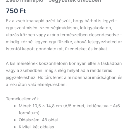
750
Ft
Ez a zseb imanapló azért készült, hogy bárhol is legyél –
egy szentmisén, szentségimádáson, lelkigyakorlaton,
utazás közben vagy akár a természetben elcsendesedve –
mindig kéznél legyen egy füzetke, ahová feljegyezheted az
Istentől kapott gondolatokat, üzeneteket és imákat.
A kis méretének köszönhetően könnyen elfér a táskádban
vagy a zsebedben, mégis elég helyet ad a rendszeres
jegyzeteléshez. Hű társ lehet a mindennapi imádságban és
a lelki úton való elmélyülésben.
Termékjellemzők
Méret: 10,5 × 14,8 cm (A/5 méret, kettéhajtva – A/6
formátum)
Oldalszám: 48 oldal
Kivitel: két oldalas