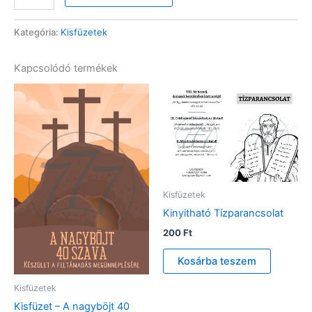
imanapló
–
Jegyzetek
Kategória:
Kisfüzetek
útközben
mennyiség
Kapcsolódó termékek
Kisfüzetek
Kinyitható Tízparancsolat
200
Ft
Kosárba teszem
Kisfüzetek
Kisfüzet – A nagyböjt 40