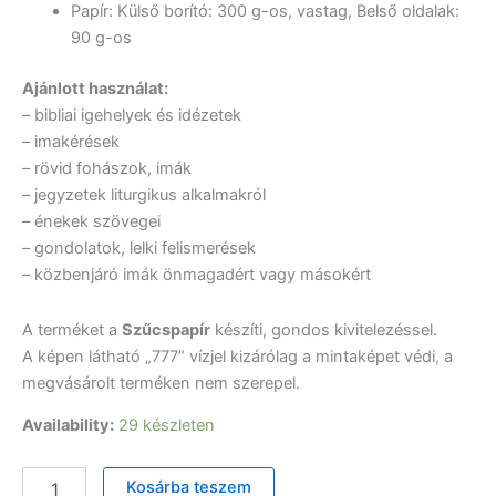
Papír: Külső borító: 300 g-os, vastag, Belső oldalak:
90 g-os
Ajánlott használat:
– bibliai igehelyek és idézetek
– imakérések
– rövid fohászok, imák
– jegyzetek liturgikus alkalmakról
– énekek szövegei
– gondolatok, lelki felismerések
– közbenjáró imák önmagadért vagy másokért
A terméket a
Szűcspapír
készíti, gondos kivitelezéssel.
A képen látható „777” vízjel kizárólag a mintaképet védi, a
megvásárolt terméken nem szerepel.
Availability:
29 készleten
Zseb
Kosárba teszem