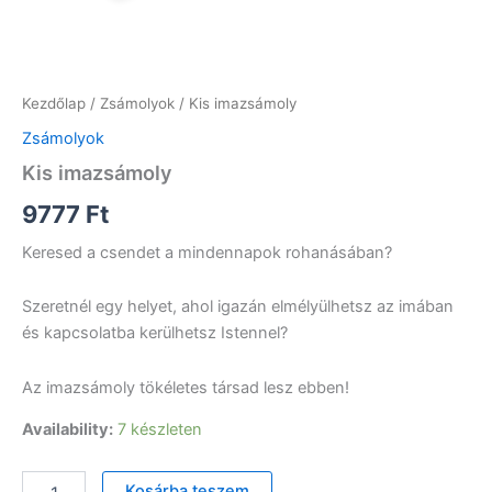
Kezdőlap
/
Zsámolyok
/ Kis imazsámoly
Zsámolyok
Kis imazsámoly
9777
Ft
Keresed a csendet a mindennapok rohanásában?
Szeretnél egy helyet, ahol igazán elmélyülhetsz az imában
és kapcsolatba kerülhetsz Istennel?
Az imazsámoly tökéletes társad lesz ebben!
Availability:
7 készleten
Kis
Kosárba teszem