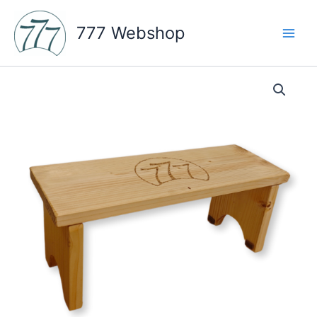
Skip
to
777 Webshop
content