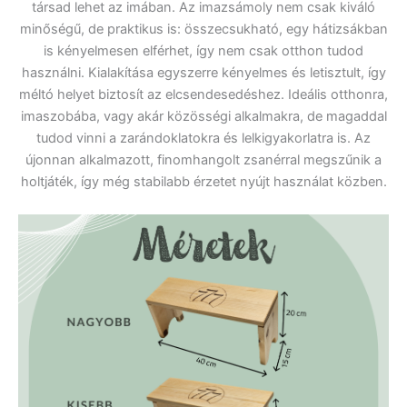
társad lehet az imában. Az imazsámoly nem csak kiváló
minőségű, de praktikus is: összecsukható, egy hátizsákban
is kényelmesen elférhet, így nem csak otthon tudod
használni. Kialakítása egyszerre kényelmes és letisztult, így
méltó helyet biztosít az elcsendesedéshez. Ideális otthonra,
imaszobába, vagy akár közösségi alkalmakra, de magaddal
tudod vinni a zarándoklatokra és lelkigyakorlatra is. Az
újonnan alkalmazott, finomhangolt zsanérral megszűnik a
holtjáték, így még stabilabb érzetet nyújt használat közben.