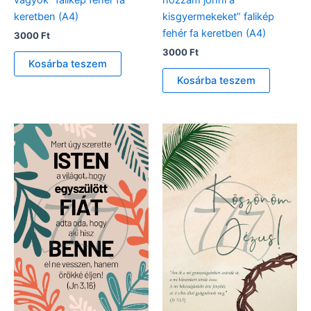
vagyok” falikép fehér fa
hozzám jönni a
keretben (A4)
kisgyermekeket” falikép
fehér fa keretben (A4)
3000
Ft
3000
Ft
Kosárba teszem
Kosárba teszem