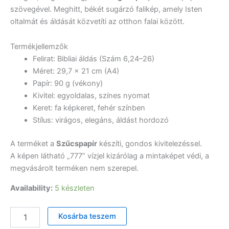
szövegével. Meghitt, békét sugárzó falikép, amely Isten
oltalmát és áldását közvetíti az otthon falai között.
Termékjellemzők
Felirat: Bibliai áldás (Szám 6,24–26)
Méret: 29,7 × 21 cm (A4)
Papír: 90 g (vékony)
Kivitel: egyoldalas, színes nyomat
Keret: fa képkeret, fehér színben
Stílus: virágos, elegáns, áldást hordozó
A terméket a
Szűcspapír
készíti, gondos kivitelezéssel.
A képen látható „777” vízjel kizárólag a mintaképet védi, a
megvásárolt terméken nem szerepel.
Availability:
5 készleten
Igekép
Kosárba teszem
–