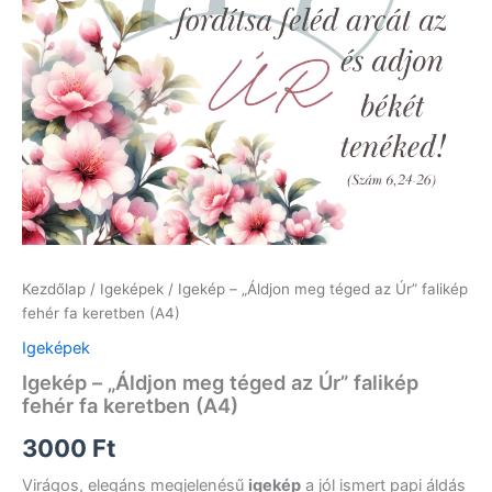
Kezdőlap
/
Igeképek
/ Igekép – „Áldjon meg téged az Úr” falikép
fehér fa keretben (A4)
Igeképek
Igekép – „Áldjon meg téged az Úr” falikép
fehér fa keretben (A4)
3000
Ft
Virágos, elegáns megjelenésű
igekép
a jól ismert papi áldás