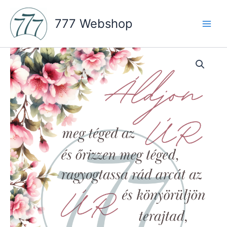
Skip
to
777 Webshop
content