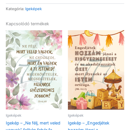
„Áldjon
meg
Kategória:
Igeképek
téged
az
Kapcsolódó termékek
Úr”
falikép
fehér
fa
keretben
(A4)
mennyiség
Igeképek
Igeképek
Igekép – „Ne félj, mert veled
Igekép – „Engedjétek