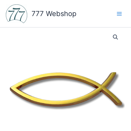
Skip
to
777 Webshop
content