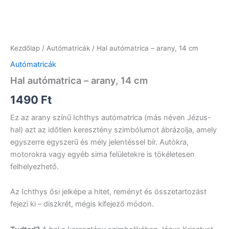
Kezdőlap
/
Autómatricák
/ Hal autómatrica – arany, 14 cm
Autómatricák
Hal autómatrica – arany, 14 cm
1490
Ft
Ez az arany színű Ichthys autómatrica (más néven Jézus-
hal) azt az időtlen keresztény szimbólumot ábrázolja, amely
egyszerre egyszerű és mély jelentéssel bír. Autókra,
motorokra vagy egyéb sima felületekre is tökéletesen
felhelyezhető.
Az Ichthys ősi jelképe a hitet, reményt és összetartozást
fejezi ki – diszkrét, mégis kifejező módon.