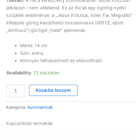
Tudtad?
A hal a keresztény szimbolikában Jézus Krisztust
jelképezi – nem véletlenül. Ez az ősi jel egy ógörög nyelvi
szójáték eredménye: a „Jézus Krisztus, Isten Fia, Megváltó”
kifejezés görög kezdőbetűi összeolvasva (
ΙΧΘΥΣ
, ejtsd:
„ikhthüsz”) görögül „halat” jelentenek.
Méret: 14 cm
Szín: arany
Könnyen felhelyezhető és eltávolítható
Availability:
13 készleten
Hal
Kosárba teszem
autómatrica
-
arany,
Kategória:
Autómatricák
14
cm
Kapcsolódó termékek
mennyiség